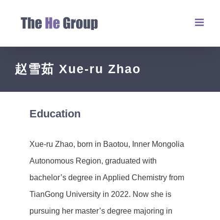
赵雪茹 Xue-ru Zhao
Education
Xue-ru Zhao, born in Baotou, Inner Mongolia
Autonomous Region, graduated with
bachelor’s degree in Applied Chemistry from
TianGong University in 2022. Now she is
pursuing her master’s degree majoring in